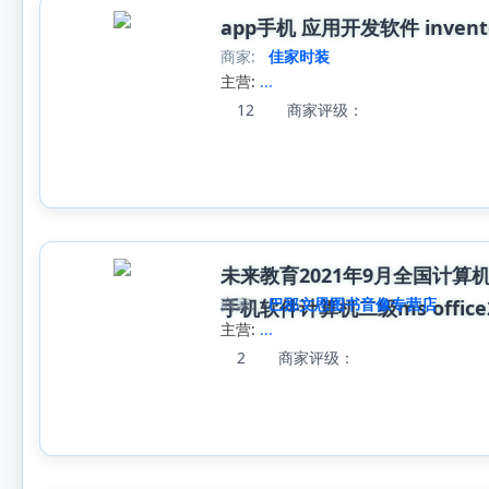
app手机 应用开发软件 inven
商家:
佳家时装
主营:
...
12
商家评级：
未来教育2021年9月全国计算
商家:
巴那文思图书音像专营店
手机软件计算机二级ms offic
主营:
...
2
商家评级：