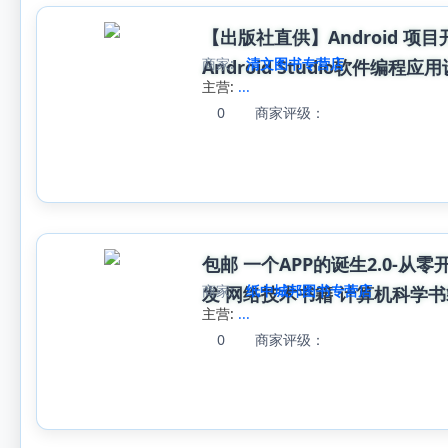
【出版社直供】Android 项目
商家:
清文图书专营店
Android Studio软件编程应
主营:
...
0
商家评级：
包邮 一个APP的诞生2.0-从
商家:
纸中城邦图书专营店
发 网络技术书籍 计算机科学书
主营:
...
0
商家评级：