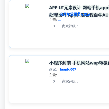
APP UI元素设计 网站手机ap
商家:
晓月草堂图书专营店
处理技巧 App开发教程自学AUTO
主营:
...
0
商家评级：
小程序封装 手机网站wap转
商家:
luanlu007
主营:
...
0
商家评级：