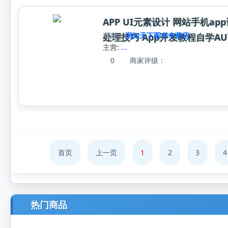
APP UI元素设计 网站手机ap
商家:
润知天下图书专营店
处理技巧 App开发教程自学AUTO
主营:
...
0
商家评级：
首页
上一页
1
2
3
4
热门商品