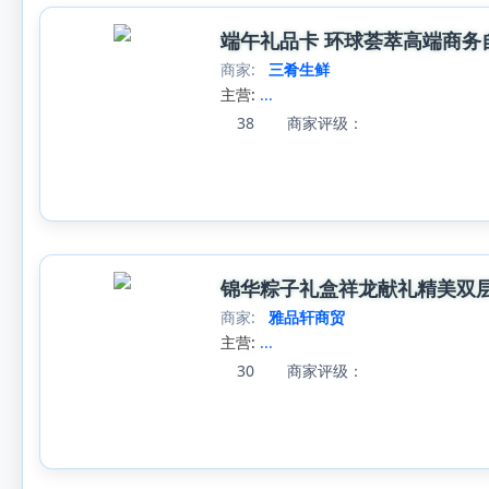
端午礼品卡 环球荟萃高端商务
商家:
三肴生鲜
主营:
...
38
商家评级：
锦华粽子礼盒祥龙献礼精美双
商家:
雅品轩商贸
主营:
...
30
商家评级：