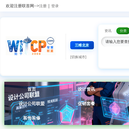
欢迎注册联首网-->
|
注册
登录
资讯
分类
三维北京
[切换城市]
首页
设计资讯
设计公司联盟
促销套餐
装饰装修