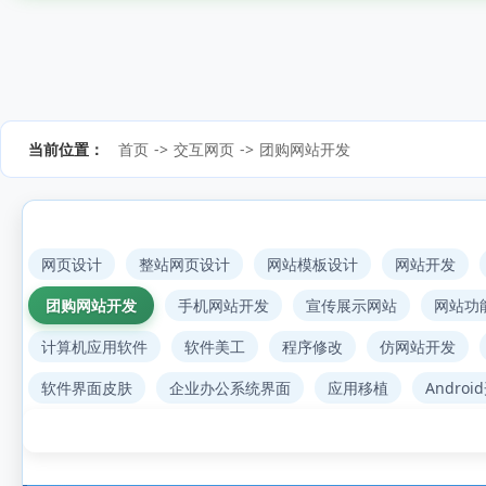
当前位置：
首页
->
交互网页
->
团购网站开发
网页设计
整站网页设计
网站模板设计
网站开发
团购网站开发
手机网站开发
宣传展示网站
网站功
计算机应用软件
软件美工
程序修改
仿网站开发
软件界面皮肤
企业办公系统界面
应用移植
Androi