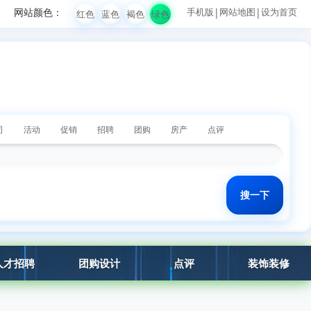
网站颜色：
手机版
|
网站地图
|
设为首页
红色
蓝色
褐色
绿色
司
活动
促销
招聘
团购
房产
点评
人才招聘
团购设计
点评
装饰装修