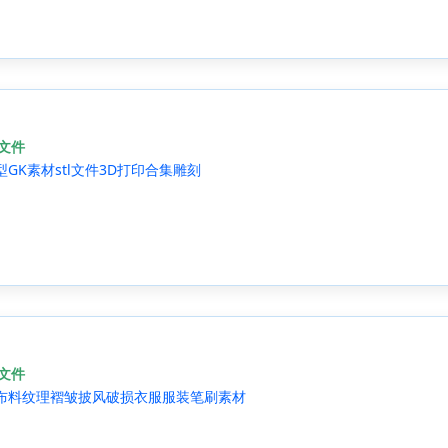
源文件
型GK素材stl文件3D打印合集雕刻
源文件
ZB布料纹理褶皱披风破损衣服服装笔刷素材