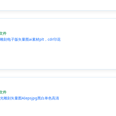
源文件
刻电子版矢量图ai素材plt，cdr印花
源文件
雕刻矢量图AIepsjpg黑白单色高清