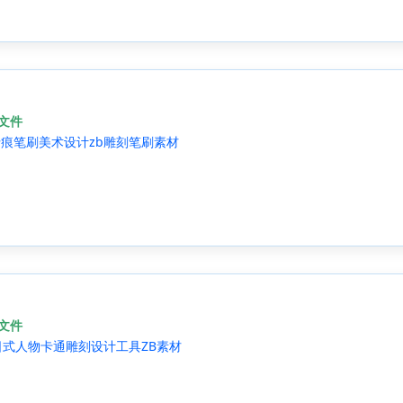
源文件
皱折痕笔刷美术设计zb雕刻笔刷素材
源文件
 日式人物卡通雕刻设计工具ZB素材