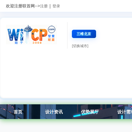
欢迎注册联首网-->
|
注册
登录
三维北京
[切换城市]
首页
设计资讯
优势展厅
设计需