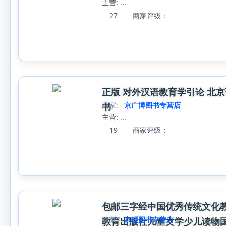
主营:
...
27
商家评级：
正版 对外汉语教育学引论 北
商家:
京广博图书专营店
书
主营:
...
19
商家评级：
包邮三字经中国优秀传统文化教
商家:
京硕图书专营店
教育出版社儿童文学少儿读物