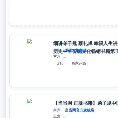
细讲弟子规 蔡礼旭 幸福人生
商家:
养正堂旗舰店
历史中华传统文化畅销书籍第
主营:
...
213
商家评级：
【当当网 正版书籍】弟子规中
商家:
当当网官方旗舰店
主营:
...