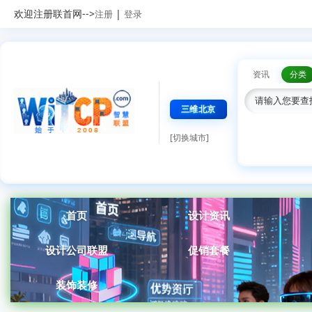
欢迎注册联首网-->
|
注册
登录
资讯
分类
三维北京
[切换城市]
首页
设计资讯
设计公司联盟
促销套餐
装饰装修